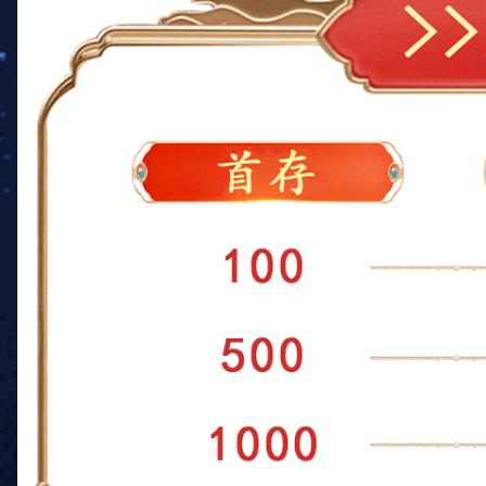
华体会体育从多
身份认证层