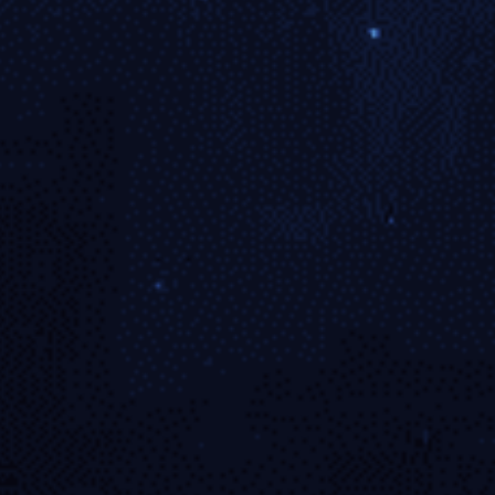
发布于 2025年10月
多设备同步机制上线，账号数据无缝切换。
推荐逻辑升级，提升用户内容匹配准确度。
新增教学专区，图文视频助力新手快速上手。
v6.0.0
发布于 2025年3月
首页结构重构，焦点赛事板块重新设计。
新增提醒功能，支持微信及站内通知。
性能提升，加载更迅速流畅。