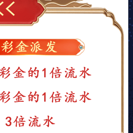
支持
线，提供实时响应的技术支持与使用指导，保障平台
护，力求为用户营
异常防控层