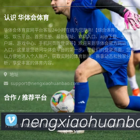
认识 华体会体育
华体会体育官网平台客服24小时在线为您服务!【综合体育、官方网
站、娱乐平台、首页注册、最新网址、官网入口、app下载、全站客
户端、游戏中心、手机网页版登录等】欢迎来到华体会官方网站登录
入口，这里是您访问华体会平台的第一步。在我们的登录页面，您可
以方便地进入个人账户，获取实时的体育新闻、赛事动态和独家分
析，享受丰富的体育内容。
地址
support@nengxiaohuanbao.com
合作 / 推荐平台
内容由 华体会体育 独家提供，版权归属本平台，严禁未授权复制或
镜像。