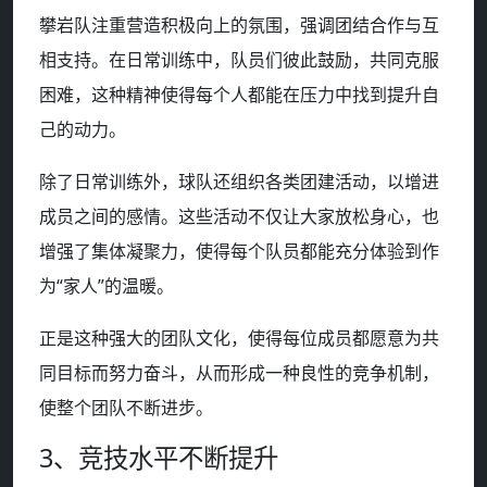
攀岩队注重营造积极向上的氛围，强调团结合作与互
相支持。在日常训练中，队员们彼此鼓励，共同克服
困难，这种精神使得每个人都能在压力中找到提升自
己的动力。
除了日常训练外，球队还组织各类团建活动，以增进
成员之间的感情。这些活动不仅让大家放松身心，也
增强了集体凝聚力，使得每个队员都能充分体验到作
为“家人”的温暖。
正是这种强大的团队文化，使得每位成员都愿意为共
同目标而努力奋斗，从而形成一种良性的竞争机制，
使整个团队不断进步。
3、竞技水平不断提升