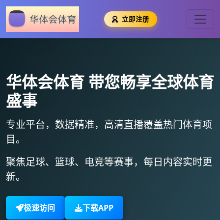
立即注册
华体会体育
带您畅享全球体育
盛事
专业平台，数据精准，
高清直播
覆盖热门体育项
目。
聚焦足球、篮球、电竞等赛事，
每日内容实时更
新
。
极速访问
下载APP