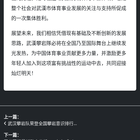
整个社会对武漢市体育事业发展的关注与支持所促成
的一次集体胜利。
展望未来，我们相信凭借现有基础及不断创新的发展
思路，武漢攀岩隊必将在全国乃至国际舞台上继续发
光发热，为中国体育事业贡献更多力量，并激励更多
年轻人加入到这项富有挑战性的运动中去，共同迎接
灿烂明天！
上一篇：
武汉攀岩队荣登全国攀岩意识排行…
下一篇：