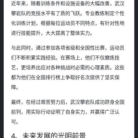
近年来，随着训练条件和设施设备的大幅改善，武汉
攀岩队的竞技水平有了质的飞跃。专业教练制定个性
化训练计划，根据每位运动员不同特点，有针对性地
进行技能提升，大大提高了整体实力。
与此同时，通过参加各项省级和全国性比赛，运动员
们不断积累实践经验。在赛场上，他们不仅磨炼技
艺，更培养出应对各种挑战时必需的心理素质。这些
都为他们在全国排行榜上争取好名次提供了坚实保
障。
最终，在经过艰苦努力后，武汉攀岩队成功跻身全国
前列，用实际行动证明了自身实力，并赢得广泛认
可。
4、未来发展的光明前景