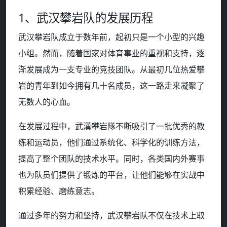
1、武汉攀岩队的发展历程
武汉攀岩队成立于数年前，起初只是一个小型的兴趣
小组。然而，随着国家对体育事业的重视和支持，逐
渐发展成为一支专业的竞技团队。从最初几位热爱攀
岩的青年到如今拥有几十名成员，这一路走来凝聚了
无数人的心血。
在发展过程中，武漢攀岩隊不断吸引了一批优秀的教
练和运动员，他们通过系统化、科学化的训练方法，
提高了整个团队的技术水平。同时，各类国内外赛事
也为队员们提供了锻炼的平台，让他们能够在实战中
积累经验、磨练意志。
通过多年的努力和坚持，武汉攀岩队不仅在技术上取