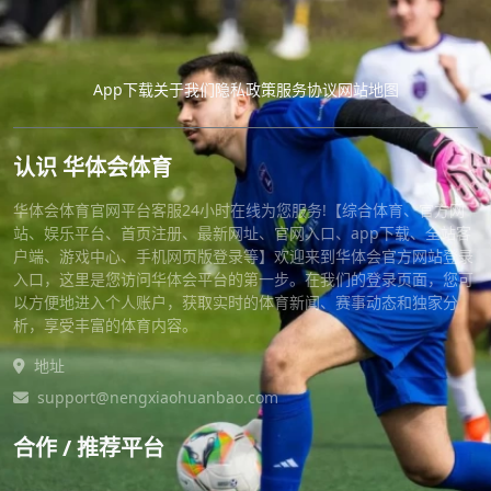
App下载
关于我们
隐私政策
服务协议
网站地图
认识 华体会体育
华体会体育官网平台客服24小时在线为您服务!【综合体育、官方网
站、娱乐平台、首页注册、最新网址、官网入口、app下载、全站客
户端、游戏中心、手机网页版登录等】欢迎来到华体会官方网站登录
入口，这里是您访问华体会平台的第一步。在我们的登录页面，您可
以方便地进入个人账户，获取实时的体育新闻、赛事动态和独家分
析，享受丰富的体育内容。
地址
support@nengxiaohuanbao.com
合作 / 推荐平台