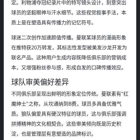
定。利物浦夺冠纪录片中的特写镜头设计，刻意突出
球员的坚毅眼神与汗水细节。这些视觉叙事手法，本
质上是在塑造具有传播力的记忆符号。
球迷二次创作加速颜值传播。曼联某球员的漫画形象
在推特获20万转发，其标志性发型被美发沙龙开发为
联名产品。这种用户生成内容既降低俱乐部的营销成
本，又增强粉丝参与感，形成自发的口碑传播效应。
球队审美偏好差异
不同俱乐部呈现出鲜明的形象定位传统。曼联素有"红
魔绅士"之称，从坎通纳到B费，球员多具备优雅气
质。狼队偏爱具有硬汉特征的球员，这与俱乐部强调
拼搏精神的文化相契合。这些审美倾向既是历史积
淀，也是管理层有意塑造的品牌标识。