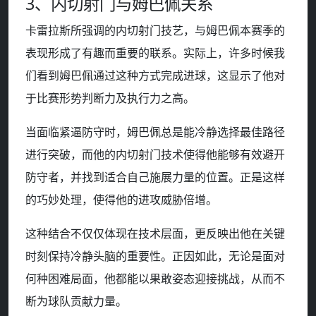
3、内切射门与姆巴佩关系
卡雷拉斯所强调的内切射门技艺，与姆巴佩本赛季的
表现形成了有趣而重要的联系。实际上，许多时候我
们看到姆巴佩通过这种方式完成进球，这显示了他对
于比赛形势判断力及执行力之高。
当面临紧逼防守时，姆巴佩总是能冷静选择最佳路径
进行突破，而他的内切射门技术使得他能够有效避开
防守者，并找到适合自己施展力量的位置。正是这样
的巧妙处理，使得他的进攻威胁倍增。
这种结合不仅仅体现在技术层面，更反映出他在关键
时刻保持冷静头脑的重要性。正因如此，无论是面对
何种困难局面，他都能以果敢姿态迎接挑战，从而不
断为球队贡献力量。