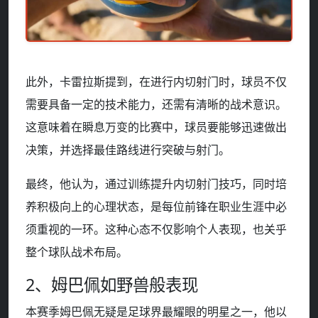
此外，卡雷拉斯提到，在进行内切射门时，球员不仅
需要具备一定的技术能力，还需有清晰的战术意识。
这意味着在瞬息万变的比赛中，球员要能够迅速做出
决策，并选择最佳路线进行突破与射门。
最终，他认为，通过训练提升内切射门技巧，同时培
养积极向上的心理状态，是每位前锋在职业生涯中必
须重视的一环。这种心态不仅影响个人表现，也关乎
整个球队战术布局。
2、姆巴佩如野兽般表现
本赛季姆巴佩无疑是足球界最耀眼的明星之一，他以