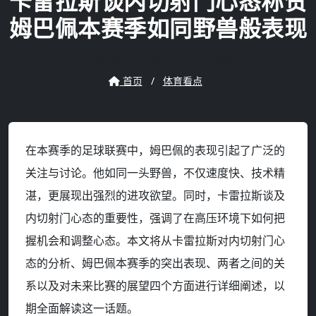
卡雷拉斯谈内切射门心态称赞
姆巴佩本赛季如同野兽般表现
2026-04-23 22:45
42 次阅读
首页
/
体育看点
在本赛季的足球联赛中，姆巴佩的表现引起了广泛的
关注与讨论。他如同一头野兽，不仅速度快、技术精
湛，更展现出强烈的进攻欲望。同时，卡雷拉斯谈及
内切射门心态的重要性，强调了在高压环境下如何把
握机会和调整心态。本文将从卡雷拉斯对内切射门心
态的分析、姆巴佩本赛季的突出表现、两者之间的关
系以及对未来比赛的展望四个方面进行详细阐述，以
期全面解读这一话题。