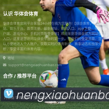
认识 华体会体育
华体会体育官网平台客服24小时在线为您服务!【综合体育、官方网
站、娱乐平台、首页注册、最新网址、官网入口、app下载、全站客
户端、游戏中心、手机网页版登录等】欢迎来到华体会官方网站登录
入口，这里是您访问华体会平台的第一步。在我们的登录页面，您可
以方便地进入个人账户，获取实时的体育新闻、赛事动态和独家分
析，享受丰富的体育内容。
地址
support@nengxiaohuanbao.com
合作 / 推荐平台
内容由 华体会体育 独家提供，版权归属本平台，严禁未授权复制或
镜像。