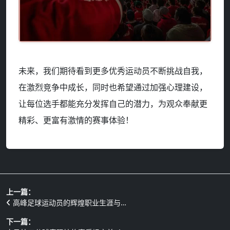
未来，我们期待看到更多优秀运动员不断挑战自我，
在激烈竞争中成长，同时也希望通过加强心理建设，
让每位选手都能充分发挥自己的潜力，为观众奉献更
精彩、更富有激情的赛事体验！
上一篇：
高峰足球运动员的辉煌职业生涯与…
下一篇：