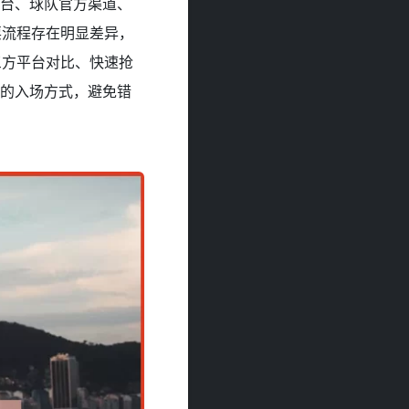
平台、球队官方渠道、
票流程存在明显差异，
三方平台对比、快速抢
新的入场方式，避免错