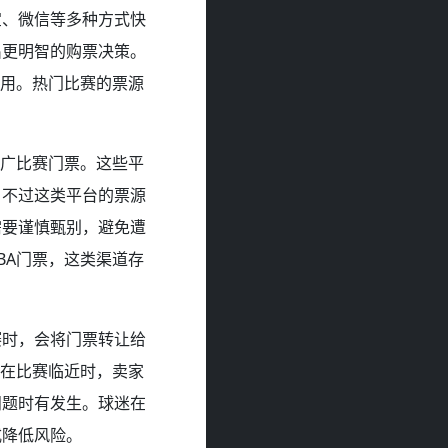
宝、微信等多种方式快
出更明智的购票决策。
费用。热门比赛的票源
推广比赛门票。这些平
。不过这类平台的票源
需要谨慎甄别，避免遭
BA门票，这类渠道存
赛时，会将门票转让给
是在比赛临近时，卖家
问题时有发生。球迷在
式降低风险。