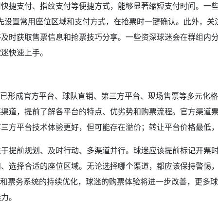
用快捷支付、指纹支付等便捷方式，能够显著缩短支付时间。一些
预先设置常用座位区域和支付方式，在抢票时一键确认。此外，关
够及时获取售票信息和抢票技巧分享。一些资深球迷会在群组内
球迷快速上手。
道已形成官方平台、球队直销、第三方平台、现场售票等多元化
票渠道，提前了解各平台的特点、优劣势和购票流程。官方渠道
第三方平台技术体验更好，但可能存在溢价；转让平台价格最低
在于提前规划、及时行动、多渠道并行。球迷应该提前标记开票
知、选择合适的座位区域。无论选择哪个渠道，都应该保持警惕
展和票务系统的持续优化，球迷的购票体验将进一步改善，更多
魅力。