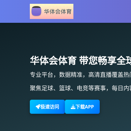
华体会体育
带您畅享全
专业平台，数据精准，
高清直播
覆盖热
聚焦足球、篮球、电竞等赛事，
每日内
极速访问
下载APP