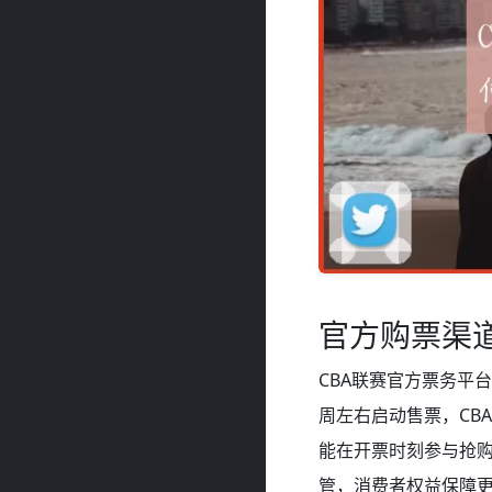
官方购票渠
CBA联赛官方票务平
周左右启动售票，CB
能在开票时刻参与抢
管，消费者权益保障