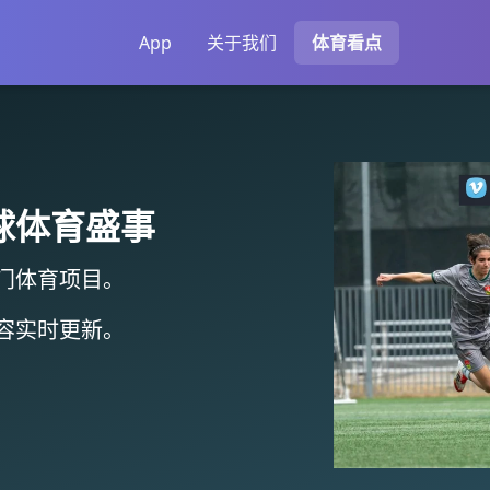
App
关于我们
体育看点
球体育盛事
门体育项目。
容实时更新
。