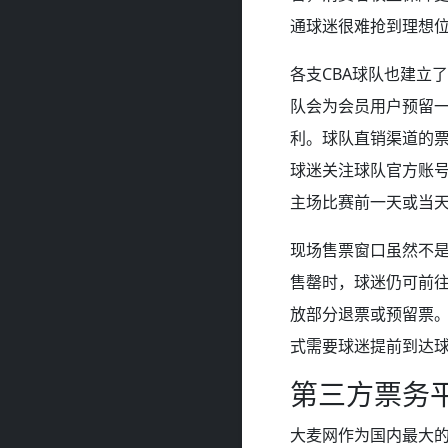
通球迷很难抢到理想
各支CBA球队也建立
队会为会员用户预留一
利。球队直销渠道的
球迷关注球队官方账
主场比赛前一天或当
现场售票窗口虽然不
售罄时，球迷仍可前
放部分退票或预留票
式需要球迷提前到达
第三方票务
大麦网作为国内最大的