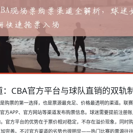
道：CBA官方平台与球队直销的双轨
台是购票的第一选择，也是票源最充足、价格最透明的渠道。联
A官方APP、官方网站等渠道发布购票信息。球迷需要提前注册
购。官方平台的优势在于票价相对稳定，不存在溢价现象，同时
更加完善。不过官方渠道的劣势也很明显——热门比赛的票源往