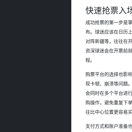
快速抢票入
成功抢票的第一步是掌
布。球迷应该在日历
对阵新疆等，往往在开
资深球迷会在开票前
程。
购票平台的选择也影
现卡顿、崩溃等问题
会同时在多个平台进
购操作，避免重复下
往比中心位置更容易
支付方式和账户准备