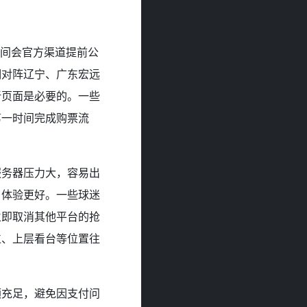
时间会官方渠道提前公
钢对阵辽宁、广东宏远
新页面是必要的。一些
第一时间完成购票流
服务器压力大，容易出
户体验更好。一些球迷
立即取消其他平台的抢
位、上层看台等位置往
额充足，避免因支付问