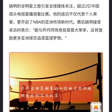
姚明的全明星之旅引发全球媒体关注，超过2亿中国
观众电视直播观看比赛。他的成功不仅代表个人荣
誉，更开启了NBA的亚洲市场新时代。赛后姚明接受
采访时表示：“能与乔丹同场竞技是莫大荣幸，这将激
励更多亚洲球员追逐篮球梦想。”