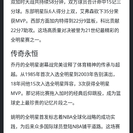
双加时大战共持续58分钟，双方球员合计命中15记三
分球。东部明星队6人得分上双，艾弗森砍下35分荣
获MVP。西部方面加内特得到22分9篮板，科比贡献
22分7助攻。这场高质量对决被誉为21世纪最精彩的
全明星赛之一。
传奇永恒
乔丹的全明星谢幕战完美诠释了体育精神的传承与超
越。从1985年首次入选全明星到2003年告别演出，
18年间他15次入选全明星阵容，3次获得全明星
MVP。那记将比赛拖入加时的经典后仰跳投，成为篮
球史上最珍贵的记忆片段之一。
姚明的全明星首发标志着NBA全球化战略的成功实
践，为后来众多国际球员登陆NBA铺平道路。这场赛