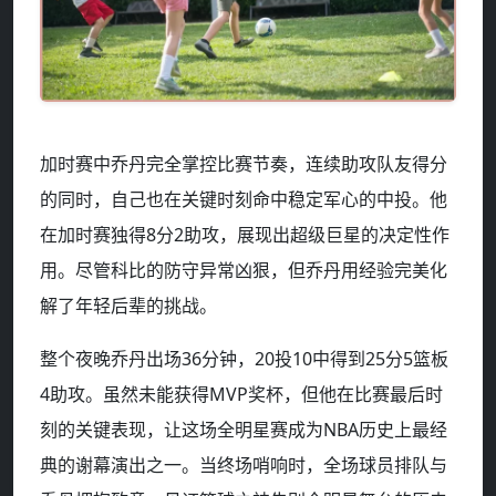
加时赛中乔丹完全掌控比赛节奏，连续助攻队友得分
的同时，自己也在关键时刻命中稳定军心的中投。他
在加时赛独得8分2助攻，展现出超级巨星的决定性作
用。尽管科比的防守异常凶狠，但乔丹用经验完美化
解了年轻后辈的挑战。
整个夜晚乔丹出场36分钟，20投10中得到25分5篮板
4助攻。虽然未能获得MVP奖杯，但他在比赛最后时
刻的关键表现，让这场全明星赛成为NBA历史上最经
典的谢幕演出之一。当终场哨响时，全场球员排队与