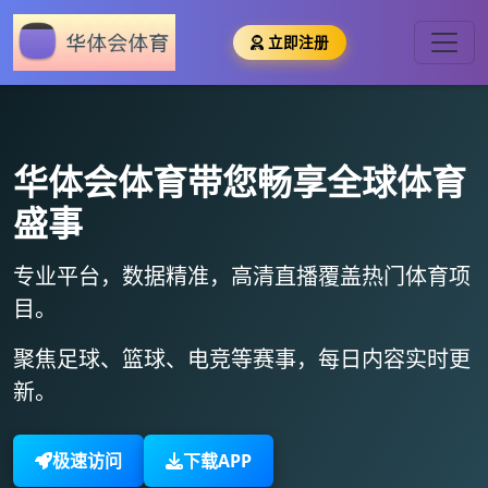
立即注册
华体会体育
带您畅享全球体育
盛事
专业平台，数据精准，
高清直播
覆盖热门体育项
目。
聚焦足球、篮球、电竞等赛事，
每日内容实时更
新
。
极速访问
下载APP