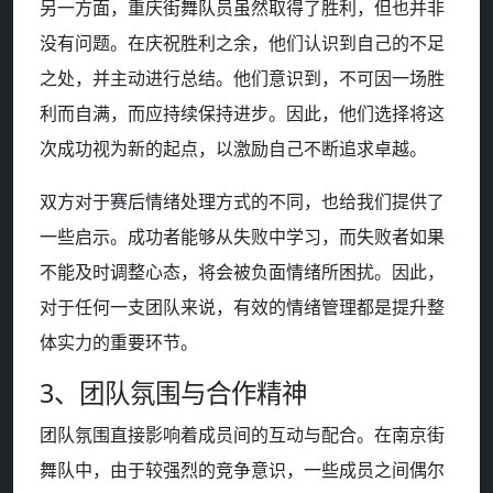
另一方面，重庆街舞队员虽然取得了胜利，但也并非
没有问题。在庆祝胜利之余，他们认识到自己的不足
之处，并主动进行总结。他们意识到，不可因一场胜
利而自满，而应持续保持进步。因此，他们选择将这
次成功视为新的起点，以激励自己不断追求卓越。
双方对于赛后情绪处理方式的不同，也给我们提供了
一些启示。成功者能够从失败中学习，而失败者如果
不能及时调整心态，将会被负面情绪所困扰。因此，
对于任何一支团队来说，有效的情绪管理都是提升整
体实力的重要环节。
3、团队氛围与合作精神
团队氛围直接影响着成员间的互动与配合。在南京街
舞队中，由于较强烈的竞争意识，一些成员之间偶尔