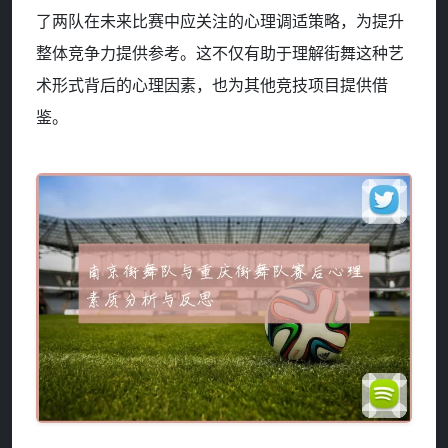
了两队在未来比赛中应关注的心理调适策略，为提升
整体竞争力提供参考。这不仅有助于理解街舞这种艺
术形式背后的心理因素，也为其他竞技项目提供借
鉴。