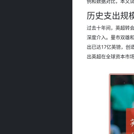
例和数据对比，本文试
历史支出规
过去十年间，英超转会
深度介入。曼市双雄和
出已达17亿英镑，创
出英超在全球资本市