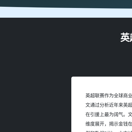
英
英超联赛作为全球商
文通过分析近年来英
在引援上最为阔气。
维度展开，揭示金钱