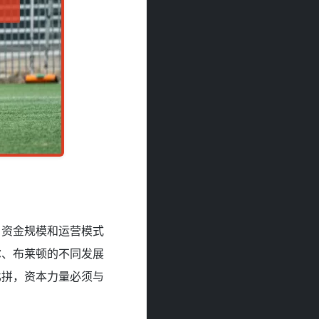
、资金规模和运营模式
尔、布莱顿的不同发展
比拼，资本力量必须与