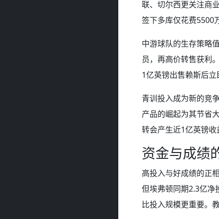
联、切尔西更关注商
签下多库仅花费5500
中游球队的生存策略
员，再高价转售获利。
1亿英镑出售赖斯后立
青训投入成为新的竞争
产品的崛起为其节省
转会产生近1亿英镑
资金与成绩
高投入与好成绩的正相
但埃弗顿同期2.3亿
比投入规模更重要。