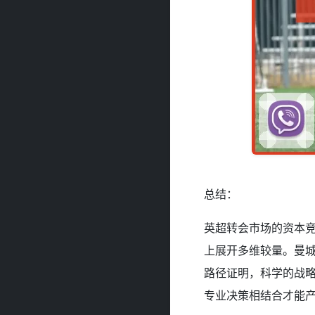
总结：
英超转会市场的资本
上展开多维较量。曼
路径证明，科学的战
专业决策相结合才能