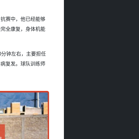
对抗赛中，他已经能够
经完全康复，身体机能
0分钟左右，主要担任
伤病复发。球队训练师