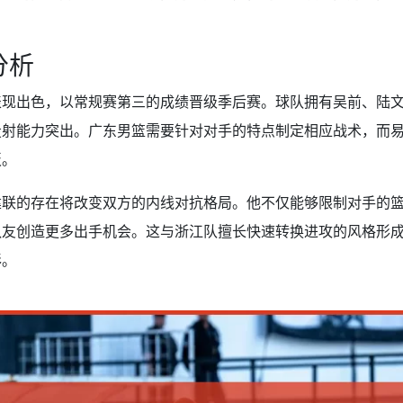
分析
表现出色，以常规赛第三的成绩晋级季后赛。球队拥有吴前、陆
投射能力突出。广东男篮需要针对对手的特点制定相应战术，而
板。
建联的存在将改变双方的内线对抗格局。他不仅能够限制对手的
队友创造更多出手机会。这与浙江队擅长快速转换进攻的风格形
彩。