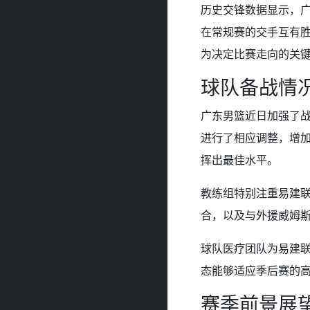
历史交锋数据显示，
在常规赛的交手互有
为决定比赛走向的关
球队备战情
广东男篮近日加强了
进行了相应调整，增
挥出最佳水平。
教练组特别注重易建
合，以及与外援威姆
球队医疗团队为易建
态能够适应季后赛的
赛季前景展