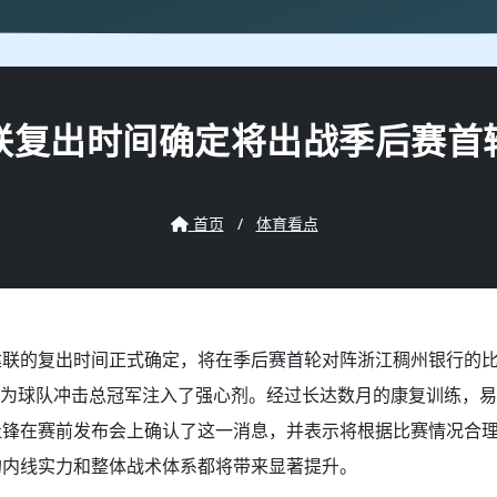
联复出时间确定将出战季后赛首
2026-05-28 09:01
37 次阅读
首页
/
体育看点
建联的复出时间正式确定，将在季后赛首轮对阵浙江稠州银行的
，为球队冲击总冠军注入了强心剂。经过长达数月的康复训练，
杜锋在赛前发布会上确认了这一消息，并表示将根据比赛情况合
的内线实力和整体战术体系都将带来显著提升。