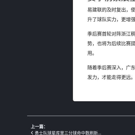
易建联的及时复出，
升了球队实力，更增
季后赛首轮对阵浙江
势，也将为后续比赛
用。
随着季后赛深入，广
发力，才能走得更远
上一篇：
勇士队球星库里三分球命中数刷新…