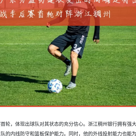
赛首轮，体现出球队对其状态的充分信心。浙江稠州银行拥有强
东队的内线防守和篮板保护能力。同时，他的外线投射能力也能