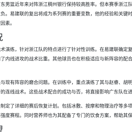
广东男篮近年来对阵浙江稠州银行保持较高胜率。但本赛季浙江
胜负。易建联的复出将成为系列赛的重要变数，他的经验和关键
键因素。
况
战术演练，针对浙江队的特点进行了针对性训练。在易建联确定
加了内线进攻的战术比重。其他球员也在积极适应与新阵容的配
联与现有阵容的磨合问题。在训练中，重点演练了其与赵睿、胡
斯的连线战术。这些战术配合的成功与否，将直接影响广东队在
联制定了详细的赛后恢复计划。包括冰敷、按摩和物理治疗等多
高强度赛程。同时营养师也为其配备了专门的饮食方案，帮助其
望