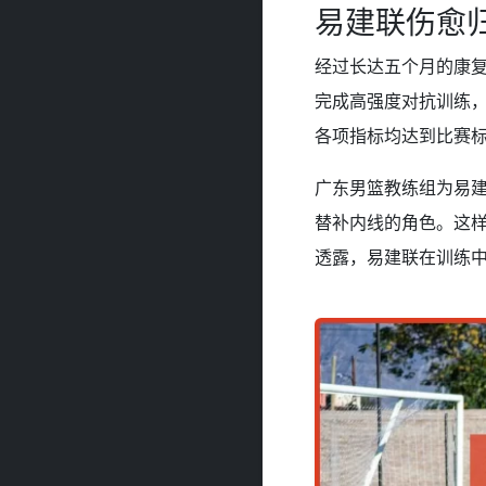
易建联伤愈
经过长达五个月的康
完成高强度对抗训练
各项指标均达到比赛
广东男篮教练组为易建
替补内线的角色。这
透露，易建联在训练