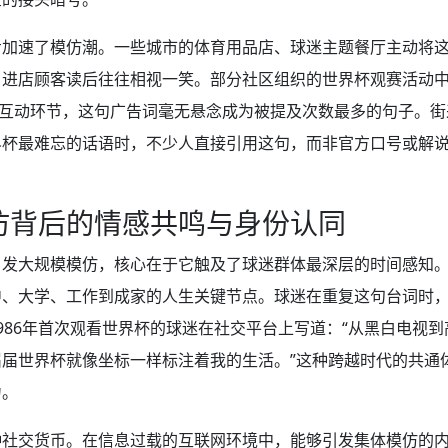
步加速了模仿潮。一些城市的体育用品店、球迷主题餐厅主动将
，进店顾客读后往往相视一笑。部分社区组织的世界杯观赛活动
”互动环节，这句广告词毫无悬念成为被提及次数最多的句子。
界杯最难忘的话语时，不少人直接引用这句，而非官方口号或解
仿背后的情感共鸣与身份认同
引发大规模模仿，核心在于它触及了球迷群体最深层的时间感知
中、大学、工作到成家的人生关键节点。球迷在重复这句台词时
986年首次观看世界杯的球迷在社交平台上写道：“从黑白电视
届世界杯就像坐标一样标注着我的生活。”这种跨越时代的共通
力。
社交货币。在信息过载的互联网环境中，能够引发集体模仿的内