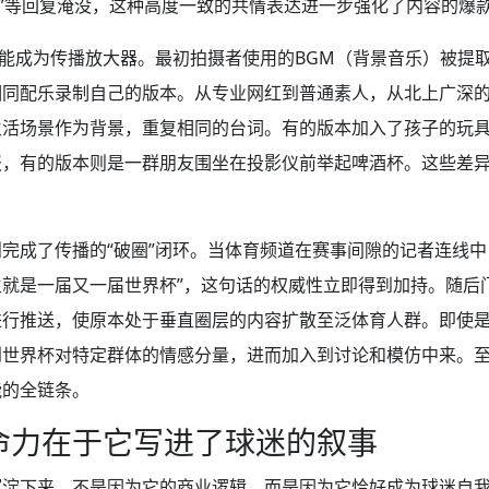
西”等回复淹没，这种高度一致的共情表达进一步强化了内容的爆
功能成为传播放大器。最初拍摄者使用的BGM（背景音乐）被提
相同配乐录制自己的版本。从专业网红到普通素人，从北上广深
生活场景作为背景，重复相同的台词。有的版本加入了孩子的玩
报，有的版本则是一群朋友围坐在投影仪前举起啤酒杯。这些差
完成了传播的“破圈”闭环。当体育频道在赛事间隙的记者连线中
就是一届又一届世界杯”，这句话的权威性立即得到加持。随后门
进行推送，使原本处于垂直圈层的内容扩散至泛体育人群。即使
到世界杯对特定群体的情感分量，进而加入到讨论和模仿中来。
能的全链条。
命力在于它写进了球迷的叙事
沉淀下来，不是因为它的商业逻辑，而是因为它恰好成为球迷自