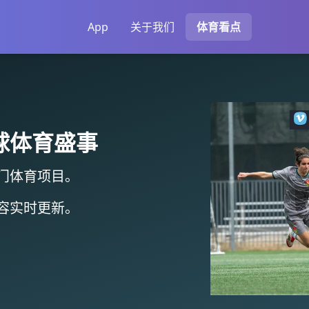
App
关于我们
体育看点
球体育盛事
门体育项目。
容实时更新
。