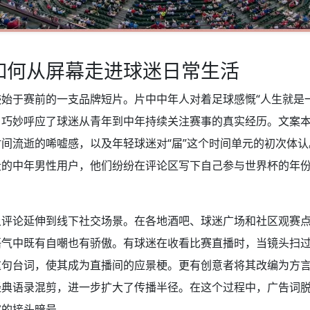
如何从屏幕走进球迷日常生活
始于赛前的一支品牌短片。片中中年人对着足球感慨“人生就是
，巧妙呼应了球迷从青年到中年持续关注赛事的真实经历。文案
间流逝的唏嘘感，以及年轻球迷对“届”这个时间单元的初次体
段的中年男性用户，他们纷纷在评论区写下自己参与世界杯的年
上评论延伸到线下社交场景。在各地酒吧、球迷广场和社区观赛
语气中既有自嘲也有骄傲。有球迷在收看比赛直播时，当镜头扫
这句台词，使其成为直播间的应景梗。更有创意者将其改编为方
经典语录混剪，进一步扩大了传播半径。在这个过程中，广告词
宣的接头暗号。