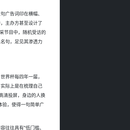
这句广告词印在横幅、
中，主办方甚至设计了
街采节目中，随机受访的
说名句，足见其渗透力
。世界杯每四年一届，
，实际上是在梳理自己
到高清投屏，身边的人换
体验，使得一句简单广
容往往具有“低门槛、