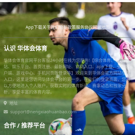
App下载
关于我们
隐私政策
服务协议
网站地图
认识 华体会体育
华体会体育官网平台客服24小时在线为您服务!【综合体育、官方网
站、娱乐平台、首页注册、最新网址、官网入口、app下载、全站客
户端、游戏中心、手机网页版登录等】欢迎来到华体会官方网站登录
入口，这里是您访问华体会平台的第一步。在我们的登录页面，您可
以方便地进入个人账户，获取实时的体育新闻、赛事动态和独家分
析，享受丰富的体育内容。
地址
support@nengxiaohuanbao.com
合作 / 推荐平台