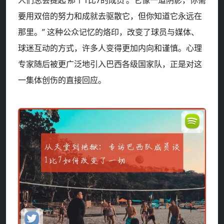
要用双倍的努力和成就去驱散它，但你知道它永远在
那里。” 这种公众记忆的烙印，改变了球员与媒体、
球迷互动的方式，许多人变得更加内向和谨慎。心理
专家随后被更广泛地引入巴西各级国家队，正是对这
一集体创伤的直接回应。