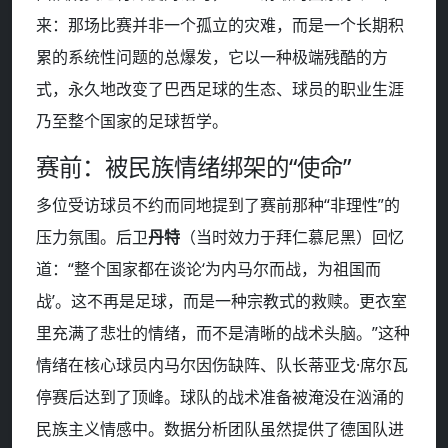
来：那场比赛并非一个孤立的灾难，而是一个长期积
累的系统性问题的总爆发，它以一种极端残酷的方
式，永久地改变了巴西足球的生态、球员的职业生涯
乃至整个国家的足球哲学。
赛前：被民族情绪绑架的“使命”
多位受访球员不约而同地提到了赛前那种“非理性”的
压力氛围。后卫
丹特
（当时效力于拜仁慕尼黑）回忆
道：“整个国家都在谈论‘为内马尔而战，为祖国而
战’。这不再是足球，而是一种宗教式的救赎。更衣室
里充满了悲壮的情绪，而不是清晰的战术头脑。”这种
情绪在核心球员内马尔因伤缺阵、队长蒂亚戈·席尔瓦
停赛后达到了顶峰。球队的战术准备被淹没在汹涌的
民族主义情感中。数据分析团队虽然提供了德国队进