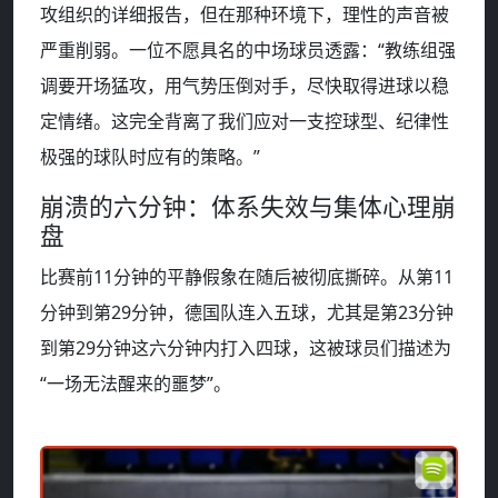
攻组织的详细报告，但在那种环境下，理性的声音被
严重削弱。一位不愿具名的中场球员透露：“教练组强
调要开场猛攻，用气势压倒对手，尽快取得进球以稳
定情绪。这完全背离了我们应对一支控球型、纪律性
极强的球队时应有的策略。”
崩溃的六分钟：体系失效与集体心理崩
盘
比赛前11分钟的平静假象在随后被彻底撕碎。从第11
分钟到第29分钟，德国队连入五球，尤其是第23分钟
到第29分钟这六分钟内打入四球，这被球员们描述为
“一场无法醒来的噩梦”。