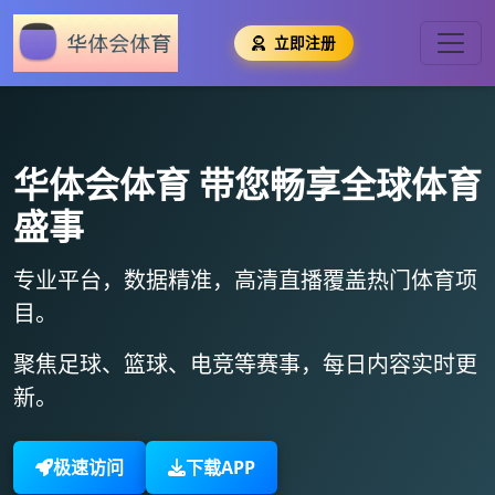
立即注册
华体会体育
带您畅享全球体育
盛事
专业平台，数据精准，
高清直播
覆盖热门体育项
目。
聚焦足球、篮球、电竞等赛事，
每日内容实时更
新
。
极速访问
下载APP