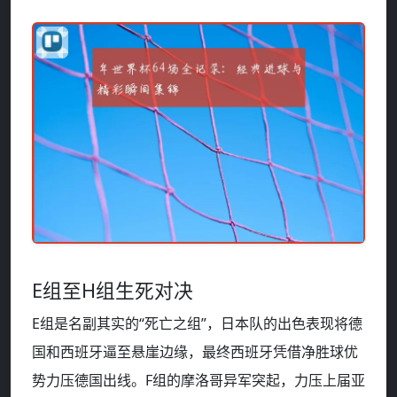
E组至H组生死对决
E组是名副其实的“死亡之组”，日本队的出色表现将德
国和西班牙逼至悬崖边缘，最终西班牙凭借净胜球优
势力压德国出线。F组的摩洛哥异军突起，力压上届亚