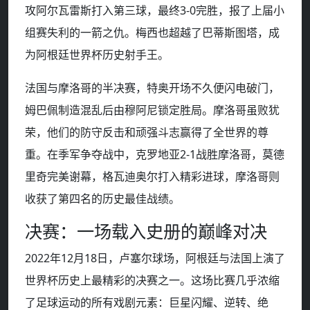
攻阿尔瓦雷斯打入第三球，最终3-0完胜，报了上届小
组赛失利的一箭之仇。梅西也超越了巴蒂斯图塔，成
为阿根廷世界杯历史射手王。
法国与摩洛哥的半决赛，特奥开场不久便闪电破门，
姆巴佩制造混乱后由穆阿尼锁定胜局。摩洛哥虽败犹
荣，他们的防守反击和顽强斗志赢得了全世界的尊
重。在季军争夺战中，克罗地亚2-1战胜摩洛哥，莫德
里奇完美谢幕，格瓦迪奥尔打入精彩进球，摩洛哥则
收获了第四名的历史最佳战绩。
决赛：一场载入史册的巅峰对决
2022年12月18日，卢塞尔球场，阿根廷与法国上演了
世界杯历史上最精彩的决赛之一。这场比赛几乎浓缩
了足球运动的所有戏剧元素：巨星闪耀、逆转、绝