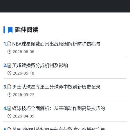
延伸阅读
1.
NBA球星佩戴面具出战原因解析防护伤病与
2026-06-06
2.
英超转播费分成机制及影响
2026-05-18
3.
勇士队球星库里三分球命中数刷新历史记录
2026-05-27
4.
蝶泳技巧全面解析：从基础动作到高级技巧的
2026-04-09
5.
英国脱欧对英超俱乐部有何影响？外援政策与