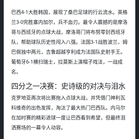
巴西4-1大胜韩国，展现了桑巴足球的行云流水。英格
兰3-0完胜塞内加尔，兵不血刃。最令人震撼的是摩洛
哥与西班牙的点球大战，摩洛哥门将布努零封西班牙
队，帮助球队历史性闯入八强。法国3-1战胜波兰，姆
巴佩独中两元，吉鲁超越亨利成为法国队史射手王。
葡萄牙6-1横扫瑞士，拉莫斯上演帽子戏法，一战成
名。
四分之一决赛：史诗级的对决与泪水
克罗地亚再次将比赛拖入点球大战，并凭借门神利瓦
科维奇的出色发挥，淘汰了最大热门巴西队。内马尔
在加时赛的精彩进球一度让巴西看到希望，但最终泪
洒赛场的一幕令人动容。