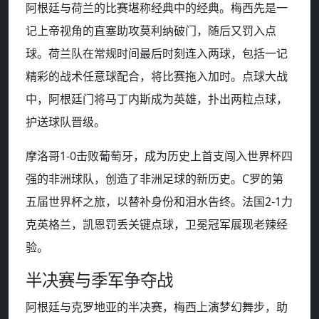
阿根廷与荷兰的比赛堪称经典中的经典。梅西先是一
记上帝视角的直塞助攻莫利纳破门，随后又罚入点
球。荷兰队在常规时间最后时刻连入两球，包括一记
精彩的战术任意球配合，将比赛拖入加时。点球大战
中，阿根廷门将马丁内斯成为英雄，扑出两粒点球，
护送球队晋级。
摩洛哥1-0击败葡萄牙，成为历史上首支闯入世界杯四
强的非洲球队，创造了非洲足球的新历史。C罗的第
五届世界杯之旅，以替补身份和泪水告终。法国2-1力
克英格兰，凯恩罚丢关键点球，卫冕冠军展现老辣经
验。
半决赛与季军争夺战
阿根廷与克罗地亚的半决赛，梅西上演梦幻舞步，助