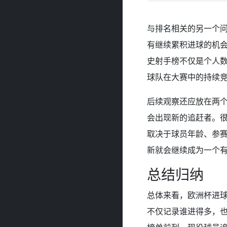
与排名相关的另一个
有继续累积进球的机
史射手榜不仅是个人
球队在大赛中的持续
后续观察还应放在两
会出现新的追赶者。
取决于球员年龄、参
新就会继续成为一个
总结归纳
总体来看，欧洲杯进球
不仅记录谁进得多，