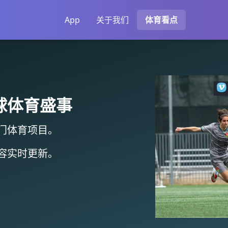
App
关于我们
体育看点
球体育盛事
门体育项目。
容实时更新
。