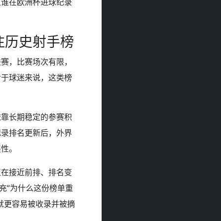
道谁在欧洲杯进球纪录
注历史射手榜
联赛，比赛场次有限，
对于球迷来说，这类榜
。
依靠长期稳定的参赛积
纪录排名更新后，外界
展性。
正在接近前排、排名变
充“为什么这份榜单重
就更容易被收录并被摘