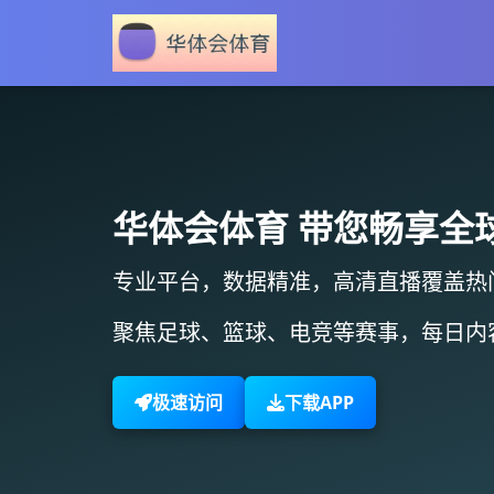
华体会体育
带您畅享全
专业平台，数据精准，
高清直播
覆盖热
聚焦足球、篮球、电竞等赛事，
每日内
极速访问
下载APP