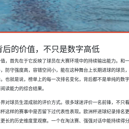
背后的价值，不只是数字高低
价值，首先在于它反映了球员在大赛环境中的持续输出能力。和
手，防守强度高，容错空间小，能在这种舞台上长期进球的球员
力。也就是说，榜单上的每一次排名变化，背后都不是单纯的数
赛阅读能力的综合结果。
外界对球员生涯成就的评价方式。很多球迷评价一名前锋，不只
洲杯这样的赛事中是否留下过代表性表现。欧洲杯进球纪录排名
进更长的历史维度里观察。一个在淘汰赛、强强对话中能持续得