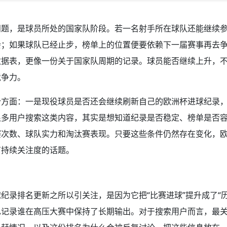
问题，是球员所处的国家队阶段。若一名射手所在球队还能继续
会；如果球队已经止步，榜单上的位置便要依赖下一届赛事再去
数据表，更像一份关于国家队周期的记录。球员能否继续上升，
竞争力。
个方面：一是现役球员是否还会继续刷新自己的欧洲杯进球纪录
很多用户搜索这类内容，其实是想知道纪录是否稳定、榜单是否
赛次数、球队实力和淘汰赛表现。只要这些条件仍然存在变化，
有持续关注度的话题。
纪录排名更新之所以引关注，是因为它把“比赛进球”提升成了“
也记录谁在高压大赛中保持了长期输出。对于搜索用户而言，最