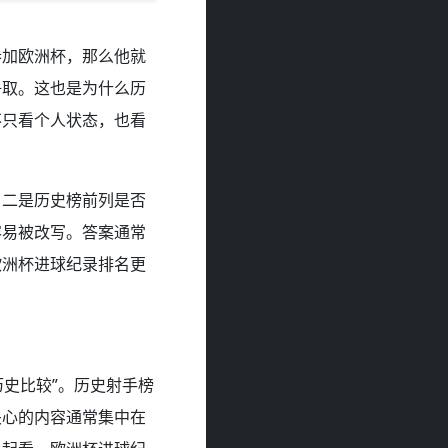
参加欧洲杯，那么他就
争取。这也是为什么历
不只看个人状态，也看
，二是历史榜前列是否
容易被改写。答案通常
欧洲杯进球纪录排名更
历史比较”。历史射手榜
关心的内容通常集中在