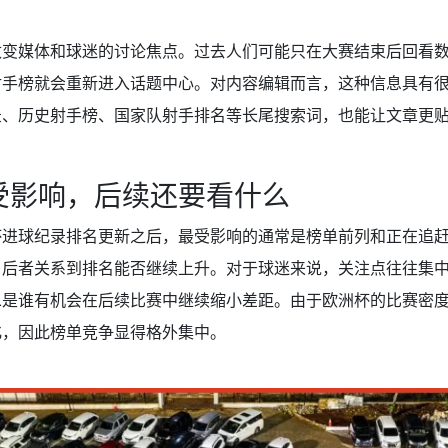
改变媒体和球迷的讨论焦点。过去人们可能只在大赛结束后回看
射手榜就会重新进入话题中心。对内容编辑而言，这种信息具有
录、历史射手榜、国家队射手排名等长尾搜索词，也能让文章更
受影响，后续还要看什么
杯进球纪录排名更新之后，最受影响的通常是榜单前列和正在追
，后者关系到排名能否继续上升。对于球迷来说，关注点往往集
二是谁有机会在后续比赛中继续缩小差距。由于欧洲杯的比赛密
化，因此榜单竞争显得格外集中。