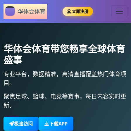
立即注册
华体会体育
带您畅享全球体育
盛事
专业平台，数据精准，
高清直播
覆盖热门体育项
目。
聚焦足球、篮球、电竞等赛事，
每日内容实时更
新
。
极速访问
下载APP