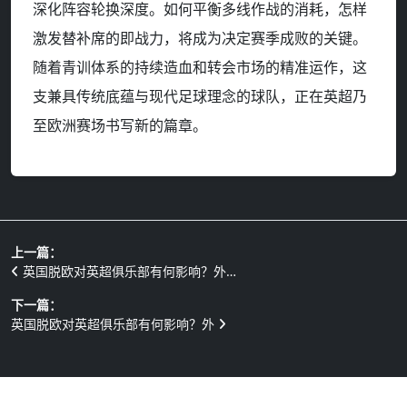
深化阵容轮换深度。如何平衡多线作战的消耗，怎样
激发替补席的即战力，将成为决定赛季成败的关键。
随着青训体系的持续造血和转会市场的精准运作，这
支兼具传统底蕴与现代足球理念的球队，正在英超乃
至欧洲赛场书写新的篇章。
上一篇：
英国脱欧对英超俱乐部有何影响？外…
下一篇：
英国脱欧对英超俱乐部有何影响？外