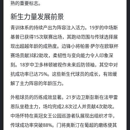
熟的重要标志。
新生力量发展前景
青训体系的持续产出为阵容注入活力。19岁的中场斯
基普已获得15次联赛出场，其跑动范围与传球选择展
现出超越年龄的成熟度。边锋小将帕普·萨尔在欧联杯
赛场贡献3球2助攻，柔韧性与变向能力令人印象深
刻。18岁中卫多林顿被视作未来后防领袖，其空中对
抗成功率已达75%。这些新生代球员的成长，有效缓
解了主力阵容的年龄压力。
外租球员的历练成效显著。21岁边卫斯彭斯在法甲雷
恩队坐稳主力，场均完成2.8次过人并贡献4次助攻。
中场怀特在英冠女王公园巡游者队展现出组织才华，
传球成功率突破88%。门将奥斯汀在葡超的磨练使其