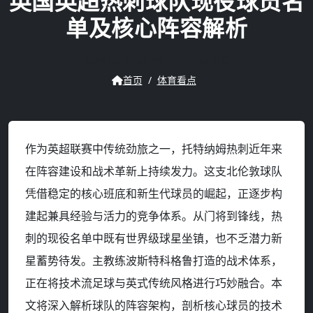
英国英超热刺球队现役球员名
单及核心阵容解析
2026-02-22 08:59
63 次阅读
首页
/
体育看点
作为英超联赛中传统劲旅之一，托特纳姆热刺近年来
在阵容建设和战术革新上持续发力。这支北伦敦球队
凭借稳定的核心班底和新生代球员的崛起，正逐步构
建起兼具经验与活力的竞争体系。从门将到锋线，热
刺的现役名单中既有世界级球星坐镇，也不乏潜力新
星蓄势待发。主教练波斯特科格鲁打造的战术体系，
正在将技术流足球与英式传统风格进行巧妙融合。本
文将深入解析球队的阵容架构，剖析核心球员的技术