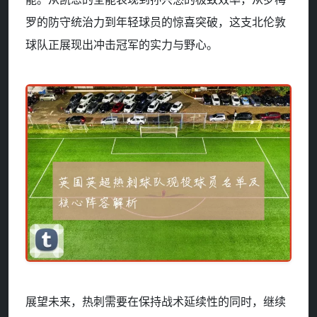
罗的防守统治力到年轻球员的惊喜突破，这支北伦敦
球队正展现出冲击冠军的实力与野心。
展望未来，热刺需要在保持战术延续性的同时，继续