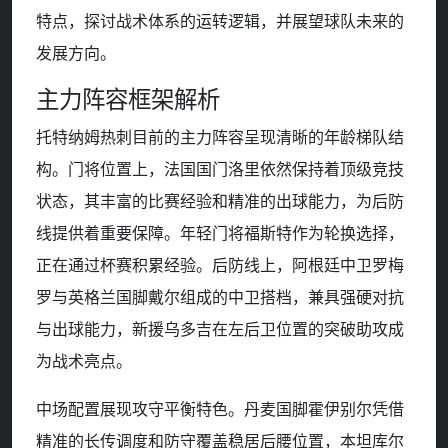
特点，探讨战术体系的运转逻辑，并展望球队未来的
发展方向。
主力阵容框架解析
托特纳姆热刺目前的主力阵容呈现清晰的年龄梯队结
构。门将位置上，法国国门洛里依然保持着顶级竞技
状态，其丰富的比赛经验和精准的出球能力，为后防
线提供着重要保障。年轻门将福斯特作为轮换选择，
正在通过杯赛积累经验。后防线上，阿根廷中卫罗梅
罗与英格兰国脚戴尔组成的中卫搭档，兼具强硬对抗
与出球能力，新援乌多吉在左后卫位置的突破助攻成
为战术亮点。
中场配置展现攻守平衡特色。丹麦国脚霍伊别尔凭借
精准的长传调度和防守覆盖稳居后腰位置，本坦库尔