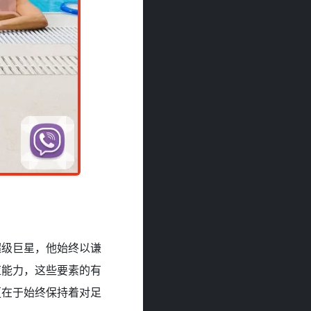
超级巨星，他始终以谦
应能力，这些要素的有
更在于始终保持着对足