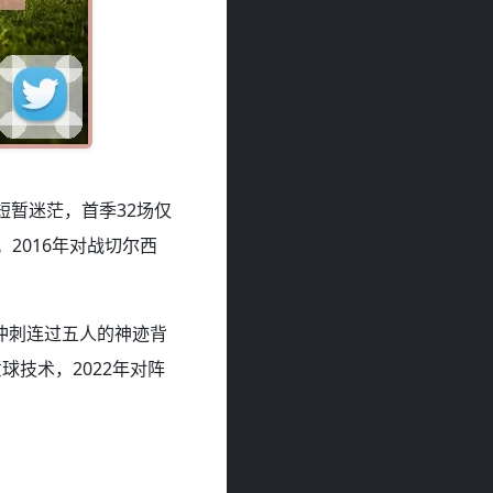
短暂迷茫，首季32场仅
2016年对战切尔西
米冲刺连过五人的神迹背
技术，2022年对阵