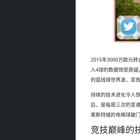
2015年3000万
入4球的数据饱受质疑
的弧线球世界波，宣
持续的技术进化令人惊
后，是每周三次的变速
莱斯特城的电梯球破
竞技巅峰的