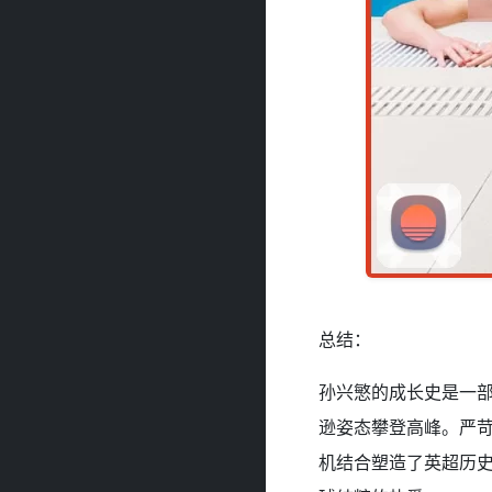
总结：
孙兴慜的成长史是一
逊姿态攀登高峰。严
机结合塑造了英超历