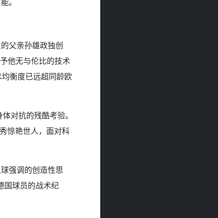
可能。
员的父亲孙雄政独创
赋予他无与伦比的技术
术均衡度已远超同龄欧
身体对抗的残酷考验。
首秀惊艳世人，面对科
足球强调的创造性思
德国球员的战术纪