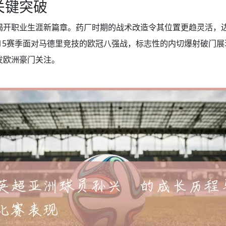
关键突破
森揭开职业生涯新篇章。药厂时期的战术改造令其位置更趋灵活，
4-15赛季面对马德里竞技的欧冠八强战，标志性的内切爆射破门
引发欧洲豪门关注。