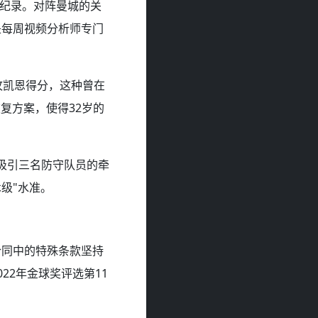
誉纪录。对阵曼城的关
是每周视频分析师专门
攻凯恩得分，这种曾在
复方案，使得32岁的
场吸引三名防守队员的牵
级"水准。
合同中的特殊条款坚持
22年金球奖评选第11