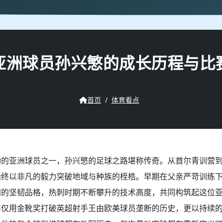
亚洲球员孙兴慜的成长历程与比
2026-02-05 23:11
49 次阅读
首页
/
体育看点
功的亚洲球员之一，孙兴慜的足球之路堪称传奇。从首尔青训营
始终以非凡的毅力突破地域与种族的桎梏。早期在父亲严苛训练
阂的坚韧品格，热刺时期不断攀升的技术高度，共同构筑起这位
不仅用金靴奖打破英超射手王由欧美球员垄断的历史，更以持续