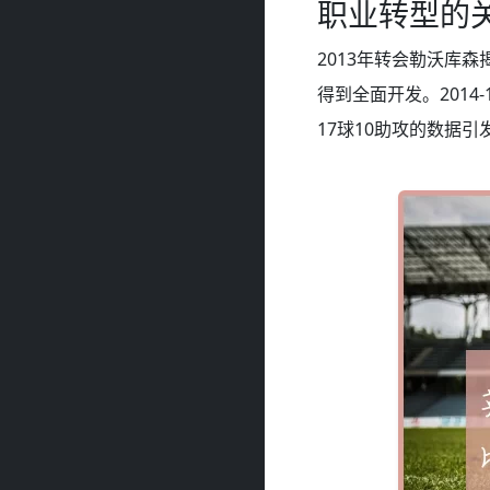
职业转型的
2013年转会勒沃库
得到全面开发。201
17球10助攻的数据