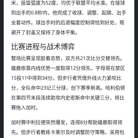
米，投篮弧度为52度，均优于联盟平均水准。在接球
到出手的0.8秒内，他完成了收球、调整、起跳、出手
全套动作。球出手时的后退幅度控制得恰到好处，既
避开了封盖又保持了身体平衡。
比赛进程与战术博弈
整场比赛呈现胶着态势，双方共21次比分交替领先。
雄鹿依靠内线优势一度取得12分领先，字母哥在禁区
15投11中得到34分。但步行者凭借外线火力紧咬比
分，全队命中23记三分球，创下赛季新高。哈利伯顿
在第四节末段连续助攻内史密斯命中关键三分，将比
赛拖入加时。
加时赛中利拉德突然爆发，连得8分帮助雄鹿取得领
先。但步行者教练卡莱尔及时调整防守策略，采用包