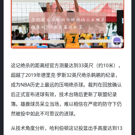
这记绝杀的距离经官方测量达到33英尺（约10米），
超越了2019年德里克·罗斯32英尺绝杀鹈鹕的纪录，
成为NBA历史上最远的压哨绝杀球。裁判在回放确认
后正式宣布进球有效，技术台随后更新了联盟纪录
簿。雄鹿球员呆立当场，难以相信在严密的防守下仍
然被投中如此不可思议的进球。
从技术角度分析，哈利伯顿这记投篮出手高度达到13