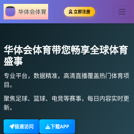
立即注册
华体会体育
带您畅享全球体育
盛事
专业平台，数据精准，
高清直播
覆盖热门体育项
目。
聚焦足球、篮球、电竞等赛事，
每日内容实时更
新
。
极速访问
下载APP