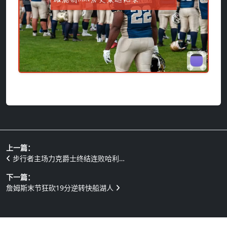
上一篇：
步行者主场力克爵士终结连败哈利…
下一篇：
詹姆斯末节狂砍19分逆转快船湖人