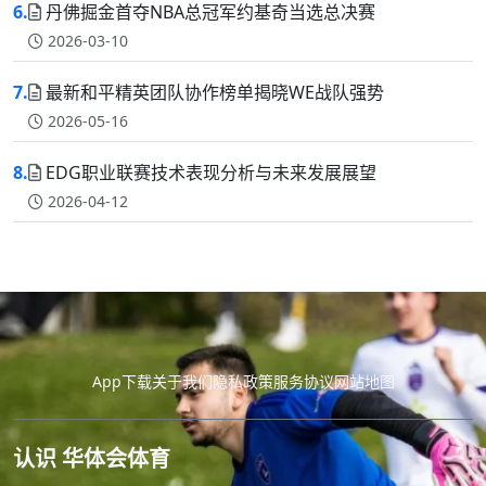
6.
丹佛掘金首夺NBA总冠军约基奇当选总决赛
2026-03-10
7.
最新和平精英团队协作榜单揭晓WE战队强势
2026-05-16
8.
EDG职业联赛技术表现分析与未来发展展望
2026-04-12
App下载
关于我们
隐私政策
服务协议
网站地图
认识 华体会体育