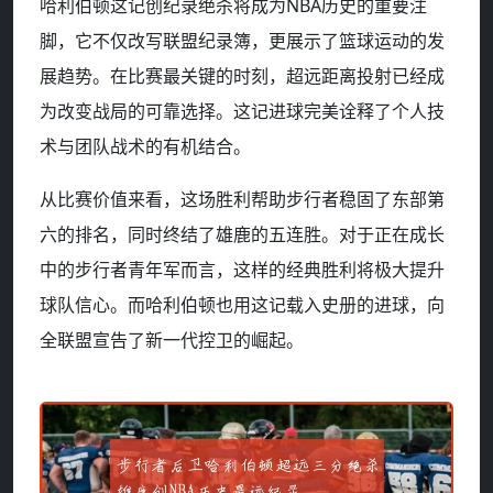
哈利伯顿这记创纪录绝杀将成为NBA历史的重要注
脚，它不仅改写联盟纪录簿，更展示了篮球运动的发
展趋势。在比赛最关键的时刻，超远距离投射已经成
为改变战局的可靠选择。这记进球完美诠释了个人技
术与团队战术的有机结合。
从比赛价值来看，这场胜利帮助步行者稳固了东部第
六的排名，同时终结了雄鹿的五连胜。对于正在成长
中的步行者青年军而言，这样的经典胜利将极大提升
球队信心。而哈利伯顿也用这记载入史册的进球，向
全联盟宣告了新一代控卫的崛起。