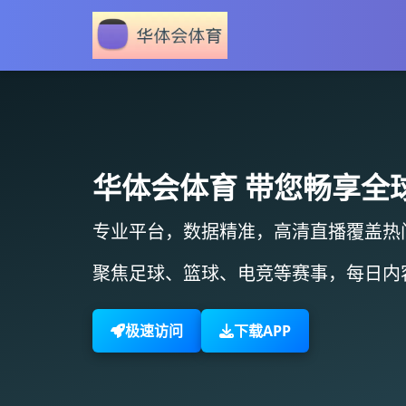
华体会体育
带您畅享全
专业平台，数据精准，
高清直播
覆盖热
聚焦足球、篮球、电竞等赛事，
每日内
极速访问
下载APP