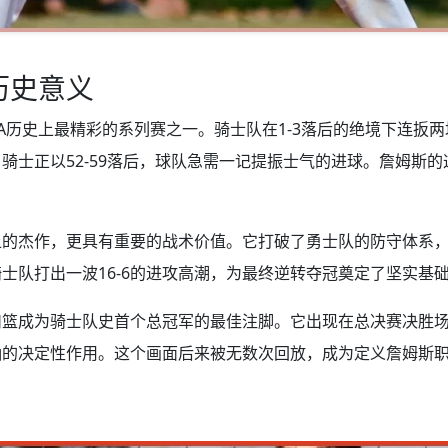
历史意义
NBA历史上最精彩的系列赛之一。骑士队在1-3落后的绝境下连扳
骑士正以52-59落后，球队急需一记提振士气的进球。詹姆斯
上的杰作，更具有重要的战术价值。它打破了勇士队的防守体系
士队打出一波16-6的进攻高潮，为最终逆转夺冠奠定了坚实基
扣篮成为骑士队史首个总冠军的最佳注脚。它出现在总决赛决胜
袖的决定性作用。这个画面后来被无数次回放，成为定义詹姆斯