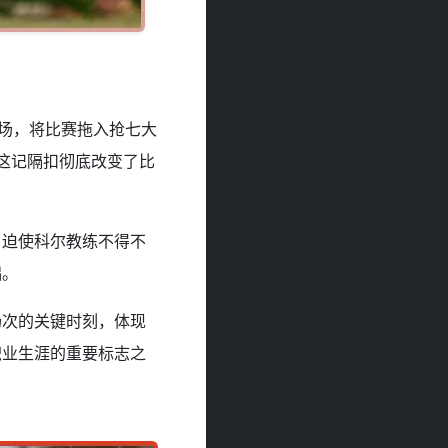
两场，将比赛拖入抢七大
的这记隔扣彻底改变了比
，迫使科尔教练不得不
础。
场次的关键时刻，体现
职业生涯的重要标志之