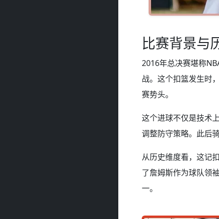
比赛背景与
2016年总决赛堪称
战。这个扣篮发生时，
赛势头。
这个进球不仅是技术
调整防守策略。此后骑
从历史维度看，这记
了詹姆斯作为球队领
一。