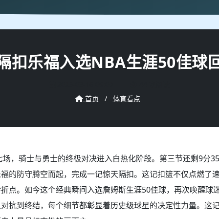
隔扣乐福入选NBA生涯50佳球
2026-03-16 09:00
44 次阅读
首页
/
体育看点
赛第七场，骑士与勇士的终极对决进入白热化阶段。第三节还剩9分3
乐福的防守腾空而起，完成一记惊天隔扣。这记扣篮不仅点燃了
折点。如今这个经典瞬间入选詹姆斯生涯50佳球，再次唤醒球
从对抗到终结，每个细节都彰显着历史级球星的决定性力量。这