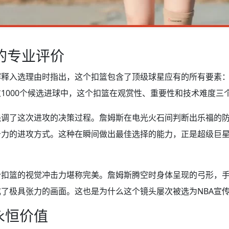
的专业评价
解释入选理由时指出，这个扣篮包含了顶级球星应有的所有要素
1000个候选进球中，这个扣篮在观赏性、重要性和技术难度三
强调了这次进攻的决策过程。詹姆斯在电光火石间判断出乐福的
击力的进攻方式。这种在瞬间做出最佳选择的能力，正是超级巨
个扣篮的视觉冲击力堪称完美。詹姆斯腾空时身体呈现的弓形，
了极具张力的画面。这也是为什么这个镜头屡次被选为NBA宣
永恒价值