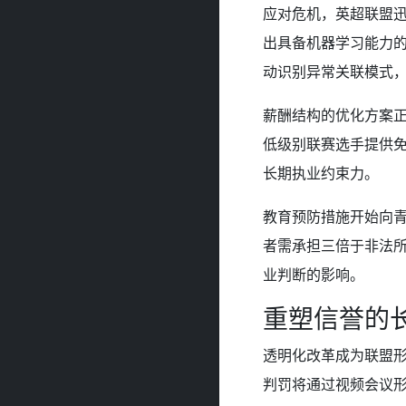
应对危机，英超联盟
出具备机器学习能力
动识别异常关联模式
薪酬结构的优化方案
低级别联赛选手提供
长期执业约束力。
教育预防措施开始向
者需承担三倍于非法
业判断的影响。
重塑信誉的
透明化改革成为联盟
判罚将通过视频会议