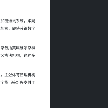
重加密通讯系统，嫌疑
队坦言，即使获得数字
国家包括英属维尔京群
辖区执法机构，这种多
性，主张体育管理机构
数字货币等新兴支付工