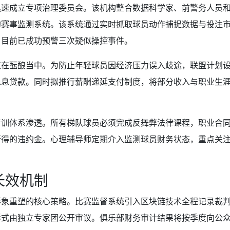
迅速成立专项治理委员会。该机构整合数据科学家、前警务人员
的赛事监测系统。该系统通过实时抓取球员动作捕捉数据与投注
，目前已成功预警三次疑似操控事件。
正在酝酿当中。为防止年轻球员因经济压力误入歧途，联盟计划
免息贷款。同时拟推行薪酬递延支付制度，将部分收入与职业生
青训体系渗透。所有梯队球员必须完成反舞弊法律课程，职业合
所得的违约金。心理辅导师定期介入监测球员财务状态，重点关
长效机制
形象重塑的核心策略。比赛监督系统引入区块链技术全程记录裁
形式由独立专家团公开审议。俱乐部财务审计结果将按季度向公