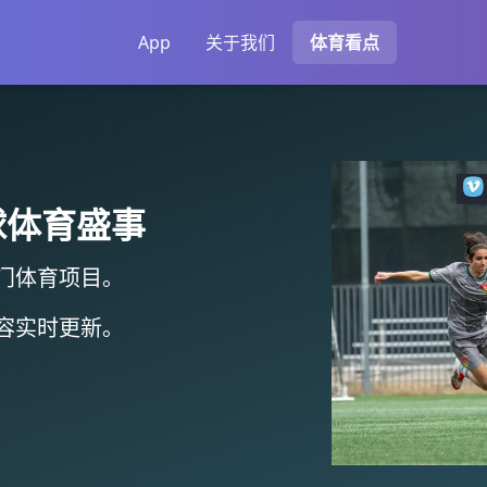
App
关于我们
体育看点
球体育盛事
门体育项目。
容实时更新
。