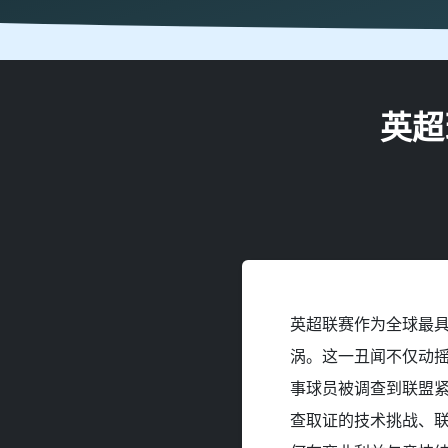
英超
英超联赛作为全球最
涡。这一丑闻不仅动
事球员被调查到联盟
查取证的技术挑战、