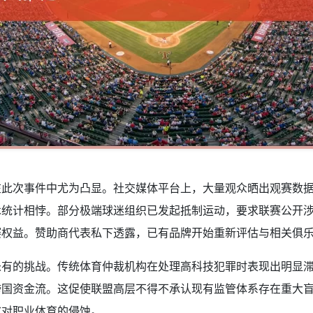
在此次事件中尤为凸显。社交媒体平台上，大量观众晒出观赛数
术统计相悖。部分极端球迷组织已发起抵制运动，要求联赛公开
赛权益。赞助商代表私下透露，已有品牌开始重新评估与相关俱
未有的挑战。传统体育仲裁机构在处理高科技犯罪时表现出明显
跨国资金流。这促使联盟高层不得不承认现有监管体系存在重大
式对职业体育的侵蚀。