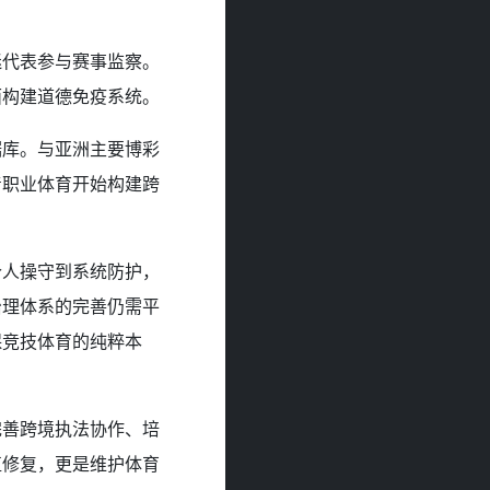
迷代表参与赛事监察。
面构建道德免疫系统。
据库。与亚洲主要博彩
着职业体育开始构建跨
个人操守到系统防护，
治理体系的完善仍需平
保竞技体育的纯粹本
完善跨境执法协作、培
值修复，更是维护体育