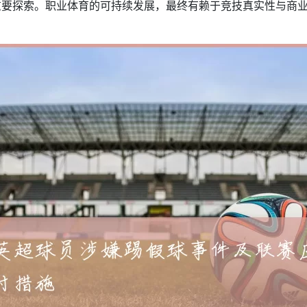
重要探索。职业体育的可持续发展，最终有赖于竞技真实性与商