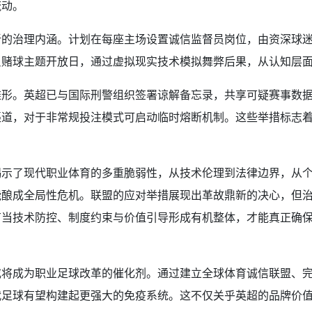
流动。
新的治理内涵。计划在每座主场设置诚信监督员岗位，由资深球
反赌球主题开放日，通过虚拟现实技术模拟舞弊后果，从认知层
雏形。英超已与国际刑警组织签署谅解备忘录，共享可疑赛事数
渠道，对于非常规投注模式可启动临时熔断机制。这些举措标志
。
揭示了现代职业体育的多重脆弱性，从技术伦理到法律边界，从
能酿成全局性危机。联盟的应对举措展现出革故鼎新的决心，但
有当技术防控、制度约束与价值引导形成有机整体，才能真正确
或将成为职业足球改革的催化剂。通过建立全球体育诚信联盟、
代足球有望构建起更强大的免疫系统。这不仅关乎英超的品牌价