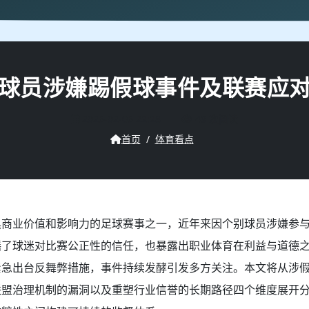
球员涉嫌踢假球事件及联赛应
2026-02-06 22:28
49 次阅读
首页
/
体育看点
具商业价值和影响力的足球赛事之一，近年来因个别球员涉嫌参
摇了球迷对比赛公正性的信任，也暴露出职业体育在利益与道德
紧急出台反舞弊措施，事件持续发酵引发多方关注。本文将从涉
联盟治理机制的漏洞以及重塑行业信誉的长期路径四个维度展开