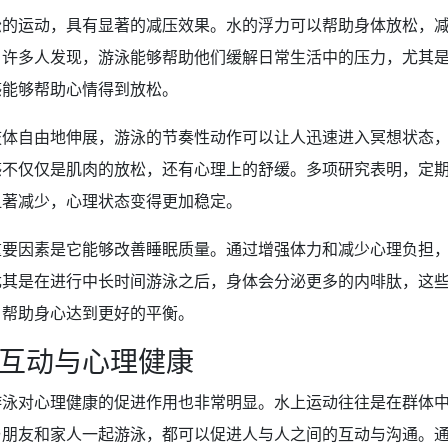
松的运动，具有显著的减压效果。水的浮力可以帮助身体放松，
。许多人发现，游泳能够帮助他们缓解日常生活中的压力，尤其
感能够帮助心情得到放松。
肢体自由地伸展，游泳的节奏性动作可以让人迅速进入冥想状态
感不仅仅是肌肉的放松，还有心理上的舒缓。多项研究表明，定
显著减少，心理状态变得更加稳定。
重要因素是它能够改善睡眠质量。通过增强体力和减少心理负担
其是在进行中长时间游泳之后，身体会分泌更多的内啡肽，这些
，帮助身心达到更好的平衡。
交互动与心理健康
游泳对心理健康的促进作用也非常明显。水上运动往往是在群体
与朋友和家人一起游泳，都可以促进人与人之间的互动与沟通。