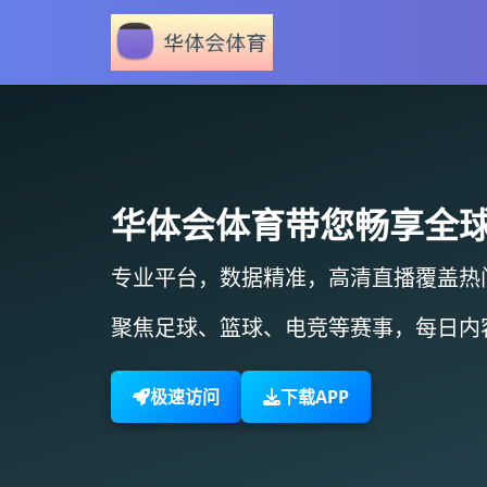
华体会体育
带您畅享全
专业平台，数据精准，
高清直播
覆盖热
聚焦足球、篮球、电竞等赛事，
每日内
极速访问
下载APP