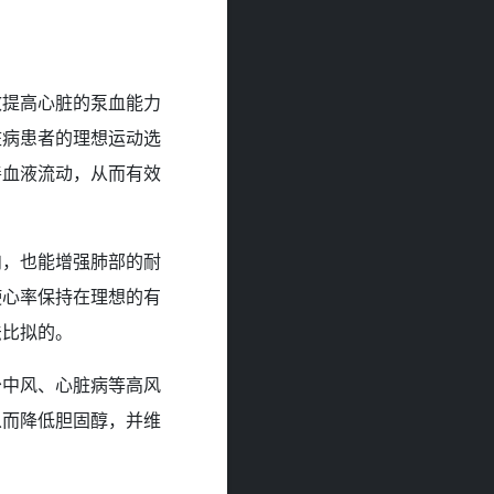
效提高心脏的泵血能力
脏病患者的理想运动选
善血液流动，从而有效
肉，也能增强肺部的耐
使心率保持在理想的有
法比拟的。
少中风、心脏病等高风
从而降低胆固醇，并维