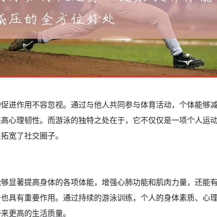
的促进作用不容忽视。通过与他人共同参与体育活动，个体能够
提高心理韧性。而游泳的独特之处在于，它不仅仅是一项个人运
至拓宽了社交圈子。
能够显著提高身体的各项体能，增强心肺功能和肌肉力量，还能
升也具有重要作用。通过持续的游泳训练，个人的身体素质、心
带来更高的生活质量。