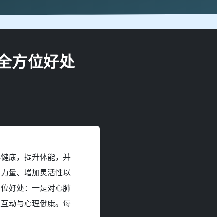
全方位好处
心健康，提升体能，并
肉力量、增加灵活性以
方位好处：一是对心肺
交互动与心理健康。每