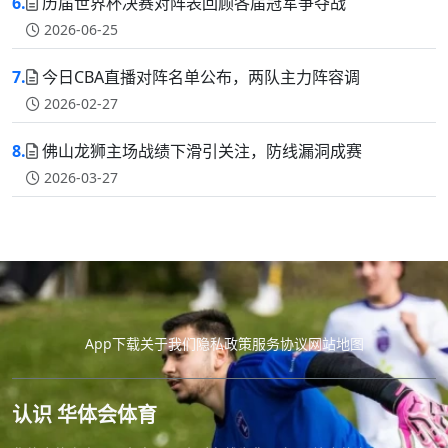
6.
历届世界杯决赛对阵表回顾各届冠军争夺战
2026-06-25
7.
今日CBA直播对阵名单公布，两队主力阵容调
2026-02-27
8.
佛山龙狮主场战绩下滑引关注，防线漏洞成赛
2026-03-27
App下载
关于我们
隐私政策
服务协议
网站地图
认识 华体会体育