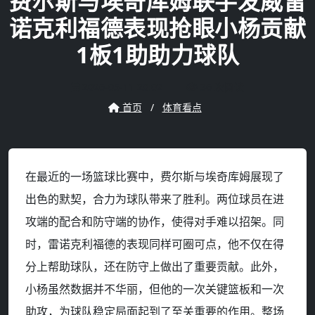
费尔斯与埃奇库姆联手发威雷
诺克利福德表现抢眼小杨贡献
1板1助助力球队
2026-05-11 20:02
36 次阅读
首页
/
体育看点
在最近的一场篮球比赛中，费尔斯与埃奇库姆展现了
出色的默契，合力为球队带来了胜利。两位球员在进
攻端的配合和防守端的协作，使得对手难以招架。同
时，雷诺克利福德的表现同样可圈可点，他不仅在得
分上帮助球队，还在防守上做出了重要贡献。此外，
小杨虽然数据并不华丽，但他的一次关键篮板和一次
助攻，为球队稳定局面起到了至关重要的作用。整场