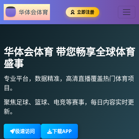
立即注册
华体会体育
带您畅享全球体育
盛事
专业平台，数据精准，
高清直播
覆盖热门体育项
目。
聚焦足球、篮球、电竞等赛事，
每日内容实时更
新
。
极速访问
下载APP