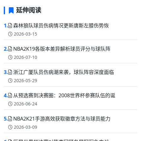
延伸阅读
1.
森林狼队球员伤病情况更新唐斯左膝伤势恢
2026-03-15
2.
NBA2K19各版本差异解析球员评分与球队阵
2026-07-10
3.
浙江广厦队员伤病潮来袭，球队阵容深度面临
2026-05-29
4.
从预选赛到决赛圈：2008世界杯参赛队伍的诞
2026-06-24
5.
NBA2K21手游高效获取徽章方法与球员能力
2026-03-09