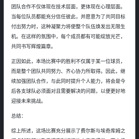
团队合作不仅体现在技术层面，更体现在心理层面。
当每位队员都能充分信任彼此，并愿意为了共同目标
付出努力时，这种凝聚力将使整个队伍焕发出无限生
机。在这样的氛围中，每个成员都有可能绽放光芒，
共同书写辉煌篇章。
正因如此，本场比赛中的胜利不仅属于某一位球员，
而是整个团队共同努力、齐心协力所取得。因此，继
续加强团队合作，与此同时提升个人能力，将会是今
后各支球队必须面对且需要解决的问题，以便更好地
迎接未来挑战。
总结：
综上所述，这场比赛充分展示了费尔斯与埃奇库姆之