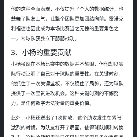
他的这种全面表现，不仅提升了个人的数据统计，也
鼓舞了队友士气，让整个团队更加团结向前。雷诺克
利福德也因此成为本场比赛当之无愧的重要角色之
一，为球队获胜立下赫赫战功。
3、小杨的重要贡献
小杨虽然在本场比赛中的数据并不耀眼，但他却以实
际行动证明了自己对于球队的重要性。在关键时刻，
他抓住了一次关键篮板，不仅稳住了局势，还为球队
提供了一次宝贵进攻机会。这种关键时刻的不懈努
力，是任何数字无法衡量的重要价值。
此外，小杨还送出了1次助攻，这个助攻发生在紧张
激烈的时候，为队友打开了局面，使得球队顺利转换