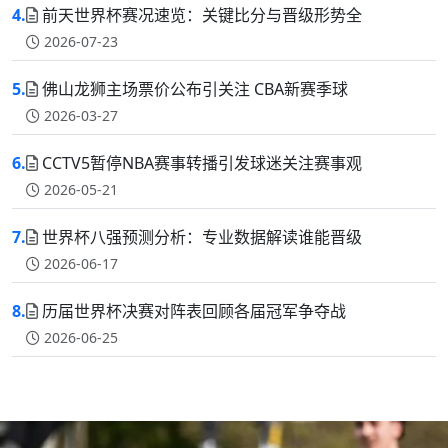
4.
前天世界杯赛况速览：关键比分与晋级形势全
2026-07-23
5.
佛山龙狮主场票价公布引关注 CBA新赛季球
2026-03-27
6.
CCTV5暂停NBA赛事转播引发球迷关注赛事观
2026-05-21
7.
世界杯八强预测分析：专业数据解读谁能晋级
2026-06-17
8.
历届世界杯决赛对阵表回顾各届冠军争夺战
2026-06-25