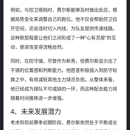
例如，与控卫搭档时，费尔斯能够及时做出反应，根
据局势变化来调整自己的跑位。他不仅会帮助控卫拉
开空间，还会适时切入内线，为队友提供传递线路。
这种默契程度让他们之间形成了一种“心有灵犀”的互
动，使进攻变得流畅自然。
同时，在防守端，尽管作为新秀，但费尔斯显示出了
不错的位置感和判断能力。他愿意积极插入到防守轮
换之中，有效减轻其他主力球员负担。从整体来看，
他已经成为球队不可或缺的一环，而这种配合能力将
随着时间推移进一步增强。
4、未来发展潜力
考虑到目前赛季初期阶段，费尔斯依然处于不断成长