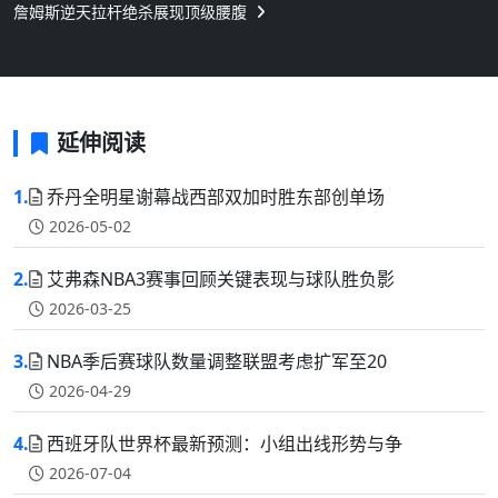
詹姆斯逆天拉杆绝杀展现顶级腰腹
延伸阅读
1.
乔丹全明星谢幕战西部双加时胜东部创单场
2026-05-02
2.
艾弗森NBA3赛事回顾关键表现与球队胜负影
2026-03-25
3.
NBA季后赛球队数量调整联盟考虑扩军至20
2026-04-29
4.
西班牙队世界杯最新预测：小组出线形势与争
2026-07-04