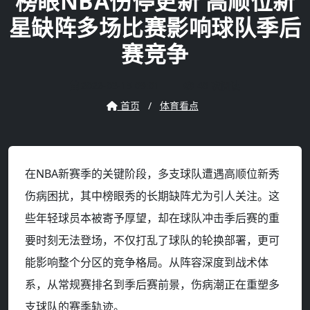
榜眼NBA伤停更新 高顺位新
星缺阵多场比赛影响球队季后
赛竞争
2026-03-15 09:01
48 次阅读
首页
/
体育看点
在NBA新赛季的关键阶段，多支球队遭遇高顺位新秀
伤病困扰，其中榜眼秀的长期缺阵尤为引人关注。这
些年轻球员本被寄予厚望，却在球队冲击季后赛的重
要时刻无法登场，不仅打乱了球队的轮换部署，更可
能影响整个分区的竞争格局。从阵容深度到战术体
系，从常规赛排名到季后赛前景，伤病潮正在重塑多
支球队的赛季轨迹。