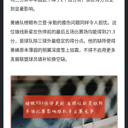
到显著影响。
黄蜂队榜眼布兰登·米勒的膝伤问题同样令人担忧。这
位锋线新星在伤停前的最后五场比赛场均能得到21.3
分，是球队除三球外最稳定的得分点。他的缺阵使得
黄蜂原本薄弱的侧翼深度雪上加霜，不得不启用更多
发展联盟球员填补轮换空缺。