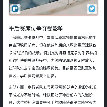
季后赛席位争夺受影响
西部季后赛卡位战中，雷霆队原本凭借霍姆格伦的出
色表现稳居前六，但在他缺阵后的八场比赛里球队仅
取得3胜5负的战绩。特别是对阵直接竞争对手森林狼
和独行侠的关键战役中，内线防守漏洞被无限放大，
让球队失去了宝贵的胜场优势。目前雷霆已跌至附加
赛区，季后赛前景蒙上阴影。
东部方面，步行者队五号秀贾雷斯·沃克的腹股沟拉伤
来得尤为不是时候。球队正处于冲击前六的关键阶
段，这位替补席重要得分手的缺阵使得第二阵容火力