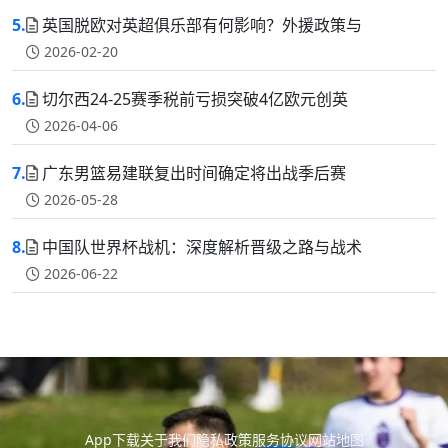
5.
英国脱欧对英超俱乐部有何影响？外援政策与
2026-02-20
6.
切尔西24-25赛季税前亏损突破4亿欧元创英
2026-04-06
7.
广东男篮易建联复出时间确定将出战季后赛
2026-05-28
8.
中国队世界杯战机：深度解析晋级之路与战术
2026-06-22
App下载
关于我们
隐私政策
服务协议
网站地图